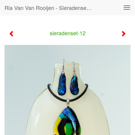
Ria Van Van Rooijen - Sieradenset-12
Tog
navi
sieradenset-12